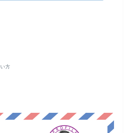
方
たい方