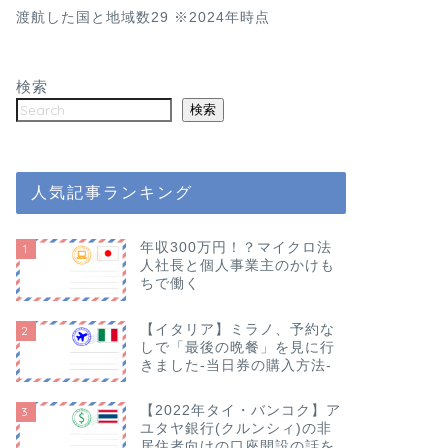
渡航した国と地域数29 ※2024年時点
検索
検索
人気記事ランキング
年収300万円！？マイクロ法
1
人社長と個人事業主のかけも
ちで働く
【イタリア】ミラノ、予約な
2
しで「最後の晩餐」を見に行
きました-当日券の購入方法-
【2022年タイ・バンコク】ア
3
ユタヤ銀行(クルンシィ)の非
居住者向けの口座開設の話を