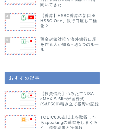
聞いてきた
【香港】HSBC香港の新口座
4
HSBC One、銀行口座も二極
化？
預金封鎖対策？海外銀行口座
5
を作る人が知るべき3つのルー
ル
おすすめ記事
【投資信託】つみたてNISA、
eMAXIS Slim米国株式
(S&P500)積み立て投資の記録
TOEIC800点以上を取得した
らspeakingの練習をしまくろ
う –調査結果と実体験-