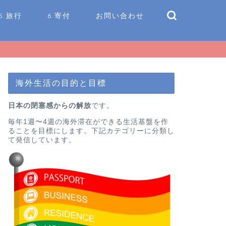
5.旅行
6.寄付
お問い合わせ
海外生活の目的と目標
日本の閉塞感からの解放
です。
毎年1週〜4週の海外滞在ができる生活基盤を作
ることを目標にします。下記カテゴリーに分類し
て発信しています。