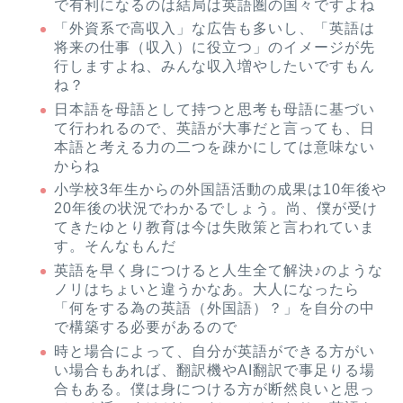
で有利になるのは結局は英語圏の国々ですよね
「外資系で高収入」な広告も多いし、「英語は
将来の仕事（収入）に役立つ」のイメージが先
行しますよね、みんな収入増やしたいですもん
ね？
日本語を母語として持つと思考も母語に基づい
て行われるので、英語が大事だと言っても、日
本語と考える力の二つを疎かにしては意味ない
からね
小学校3年生からの外国語活動の成果は10年後や
20年後の状況でわかるでしょう。尚、僕が受け
てきたゆとり教育は今は失敗策と言われていま
す。そんなもんだ
英語を早く身につけると人生全て解決♪のような
ノリはちょいと違うかなあ。大人になったら
「何をする為の英語（外国語）？」を自分の中
で構築する必要があるので
時と場合によって、自分が英語ができる方がい
い場合もあれば、翻訳機やAI翻訳で事足りる場
合もある。僕は身につける方が断然良いと思っ