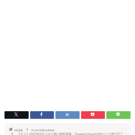
HOME
PLAYGROUNDS
【タイ】2022年6月コロナ禍の渡航準備、Thailand PassのQRコード発行完了