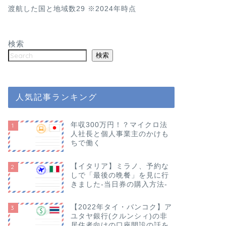
渡航した国と地域数29 ※2024年時点
検索
検索
人気記事ランキング
年収300万円！？マイクロ法
1
人社長と個人事業主のかけも
ちで働く
【イタリア】ミラノ、予約な
2
しで「最後の晩餐」を見に行
きました-当日券の購入方法-
【2022年タイ・バンコク】ア
3
ユタヤ銀行(クルンシィ)の非
居住者向けの口座開設の話を