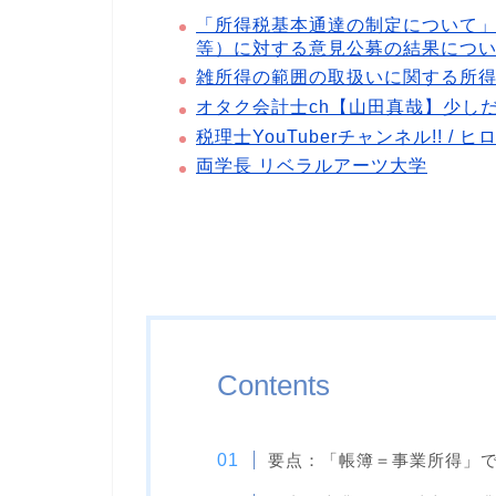
「所得税基本通達の制定について」
等）に対する意見公募の結果につ
雑所得の範囲の取扱いに関する所
オタク会計士ch【山田真哉】少し
税理士YouTuberチャンネル!! / 
両学長 リベラルアーツ大学
Contents
要点：「帳簿＝事業所得」