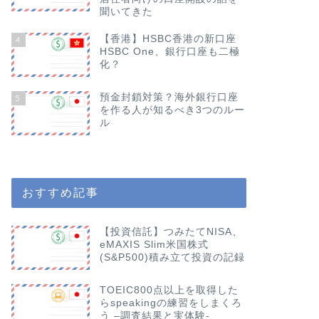
聞いてきた
【香港】HSBC香港の新口座
4
HSBC One、銀行口座も二極
化？
預金封鎖対策？海外銀行口座
5
を作る人が知るべき3つのルー
ル
おすすめ記事
【投資信託】つみたてNISA、
eMAXIS Slim米国株式
(S&P500)積み立て投資の記録
TOEIC800点以上を取得した
らspeakingの練習をしまくろ
う –調査結果と実体験-