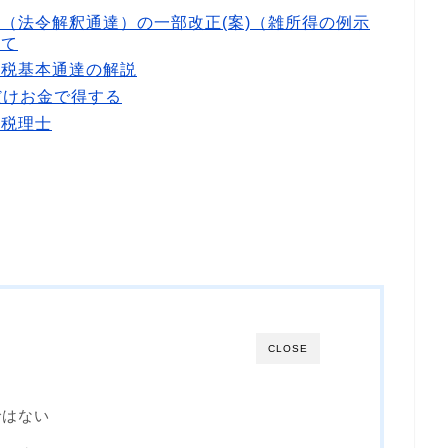
（法令解釈通達）の一部改正(案)（雑所得の例示
いて
得税基本通達の解説
だけお金で得する
ヒロ税理士
CLOSE
ではない