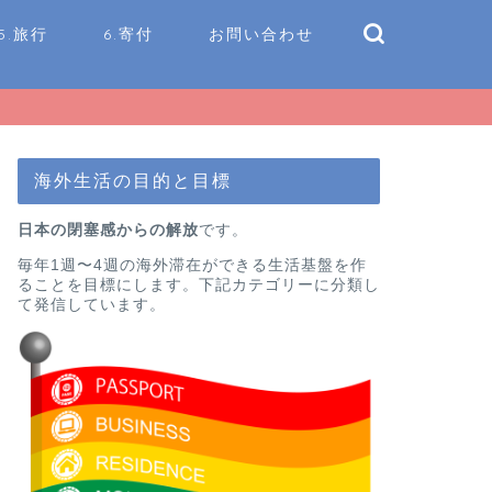
5.旅行
6.寄付
お問い合わせ
海外生活の目的と目標
日本の閉塞感からの解放
です。
毎年1週〜4週の海外滞在ができる生活基盤を作
ることを目標にします。下記カテゴリーに分類し
て発信しています。