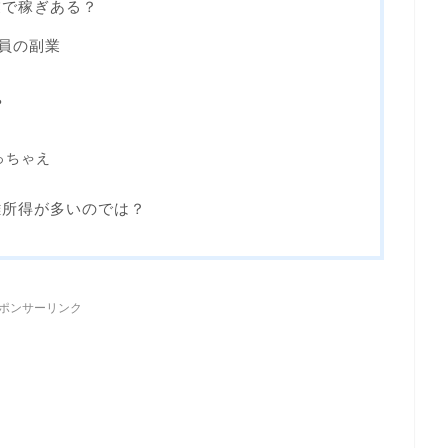
業で稼ぎある？
社員の副業
？
っちゃえ
雑所得が多いのでは？
ポンサーリンク