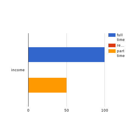
full
time
re…
part
time
income
0
50
100