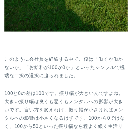
このように会社員を経験する中で、僕は「働くか働か
ないか」「お給料が100か0か」といったシンプルで極
端な二択の選択に迫られました。
100と0の差は100です。振り幅が大きいんですよね。
大きい振り幅は良くも悪くもメンタルへの影響が大き
いです。言い方を変えれば、振り幅が小さければメン
タルへの影響は小さくなるはずです。100から0ではな
く、100から50といった振り幅なら程よく緩く生活リ