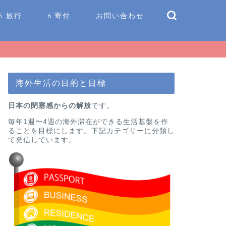
5.旅行
6.寄付
お問い合わせ
海外生活の目的と目標
日本の閉塞感からの解放
です。
毎年1週〜4週の海外滞在ができる生活基盤を作
ることを目標にします。下記カテゴリーに分類し
て発信しています。