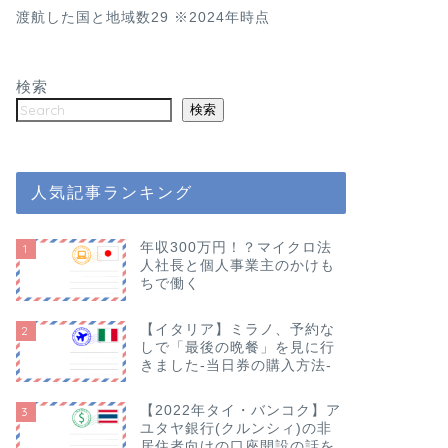
渡航した国と地域数29 ※2024年時点
検索
検索
人気記事ランキング
年収300万円！？マイクロ法
1
人社長と個人事業主のかけも
ちで働く
【イタリア】ミラノ、予約な
2
しで「最後の晩餐」を見に行
きました-当日券の購入方法-
【2022年タイ・バンコク】ア
3
ユタヤ銀行(クルンシィ)の非
居住者向けの口座開設の話を