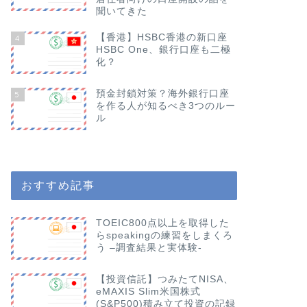
聞いてきた
【香港】HSBC香港の新口座
4
HSBC One、銀行口座も二極
化？
預金封鎖対策？海外銀行口座
5
を作る人が知るべき3つのルー
ル
おすすめ記事
TOEIC800点以上を取得した
らspeakingの練習をしまくろ
う –調査結果と実体験-
【投資信託】つみたてNISA、
eMAXIS Slim米国株式
(S&P500)積み立て投資の記録