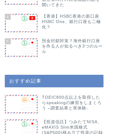
聞いてきた
【香港】HSBC香港の新口座
4
HSBC One、銀行口座も二極
化？
預金封鎖対策？海外銀行口座
5
を作る人が知るべき3つのルー
ル
おすすめ記事
TOEIC800点以上を取得した
らspeakingの練習をしまくろ
う –調査結果と実体験-
【投資信託】つみたてNISA、
eMAXIS Slim米国株式
(S&P500)積み立て投資の記録