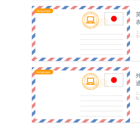
language
こ
て
language
こ
な