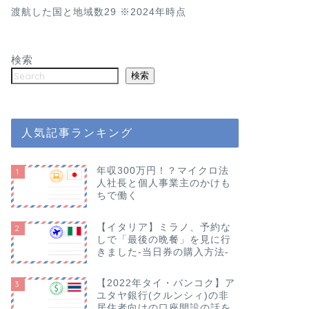
渡航した国と地域数29 ※2024年時点
検索
検索
人気記事ランキング
年収300万円！？マイクロ法
1
人社長と個人事業主のかけも
ちで働く
【イタリア】ミラノ、予約な
2
しで「最後の晩餐」を見に行
きました-当日券の購入方法-
【2022年タイ・バンコク】ア
3
ユタヤ銀行(クルンシィ)の非
居住者向けの口座開設の話を