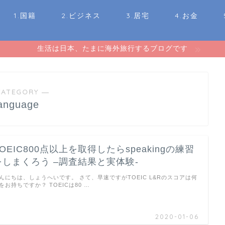
1.国籍
2.ビジネス
3.居宅
4.お金
生活は日本、たまに海外旅行するブログです
CATEGORY ―
language
TOEIC800点以上を取得したらspeakingの練習
をしまくろう –調査結果と実体験-
んにちは、しょうへいです。 さて、早速ですがTOEIC L&Rのスコアは何
をお持ちですか？ TOEICは80 …
2020-01-06