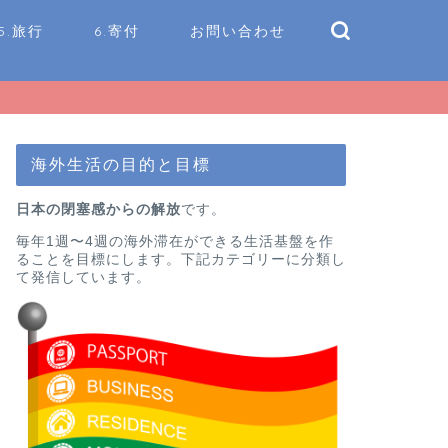
5.旅行
6.寄付
お問い合わせ
海外生活の目的と目標
日本の閉塞感からの解放
です。
毎年1週〜4週の海外滞在ができる生活基盤を作
ることを目標にします。下記カテゴリーに分類し
て発信しています。