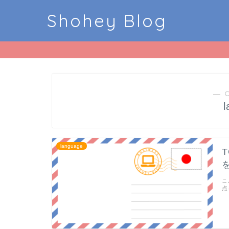
Shohey Blog
― 
language
こ
点