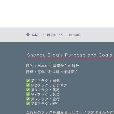
HOME
BUSINESS
language
Shohey Blog’s Purpose and Goals
目的：日本の閉塞感からの解放
目標：毎年1週~4週の海外滞在
第1フラグ：国籍
第2フラグ：ビジネス
第3フラグ：居宅
第4フラグ：お金
第5フラグ：旅行
第
6
フラグ：寄付
これらのフラグを組み合わせてライフスタイルを作