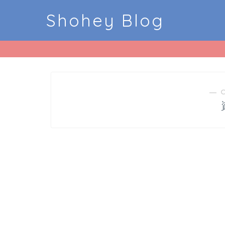
Shohey Blog
― 