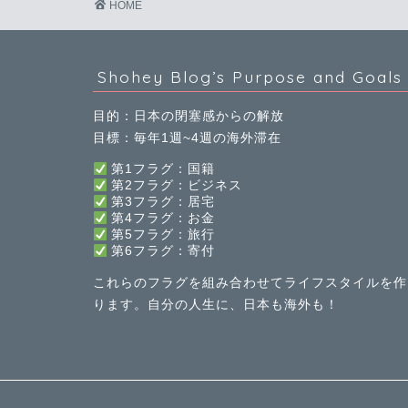
HOME
Shohey Blog’s Purpose and Goals
目的：日本の閉塞感からの解放
目標：毎年1週~4週の海外滞在
第1フラグ：国籍
第2フラグ：ビジネス
第3フラグ：居宅
第4フラグ：お金
第5フラグ：旅行
第
6
フラグ：寄付
これらのフラグを組み合わせてライフスタイルを作
ります。自分の人生に、日本も海外も！