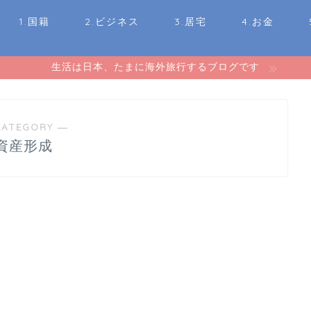
1.国籍
2.ビジネス
3.居宅
4.お金
生活は日本、たまに海外旅行するブログです
CATEGORY ―
資産形成