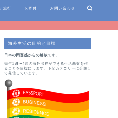
5.旅行
6.寄付
お問い合わせ
海外生活の目的と目標
日本の閉塞感からの解放
です。
毎年1週〜4週の海外滞在ができる生活基盤を作
ることを目標にします。下記カテゴリーに分類し
て発信しています。